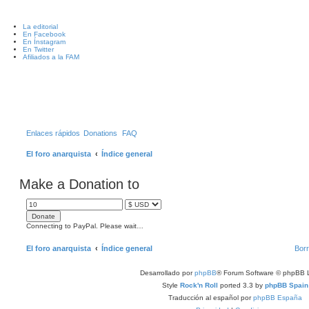
La editorial
En Facebook
En Ínstagram
En Twitter
Afiliados a la FAM
B
Enlaces rápidos
Donations
FAQ
El foro anarquista
Índice general
Make a Donation to
Connecting to PayPal. Please wait…
El foro anarquista
Índice general
Borr
Desarrollado por
phpBB
® Forum Software © phpBB L
Style
Rock'n Roll
ported 3.3 by
phpBB Spain
Traducción al español por
phpBB España