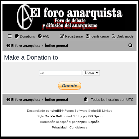
Donations
FAQ
Registrarse
Identificarse
Dark mode
B
El foro anarquista
Índice general
u
Make a Donation to
s
c
a
r
El foro anarquista
Índice general
Todos los horarios son
UTC
Desarrollado por
phpBB
® Forum Software © phpBB Limited
Style
Rock'n Roll
ported 3.3 by
phpBB Spain
Traducción al español por
phpBB España
Privacidad
|
Condiciones