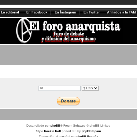
La editorial
En Facebook
En Ínstagram
En Twitter
Afiliados a la FAM
Desarrollado por
phpBB
® Forum Software © phpBB Limited
Style
Rock'n Roll
ported 3.3 by
phpBB Spain
Traducción al español por
phpBB España